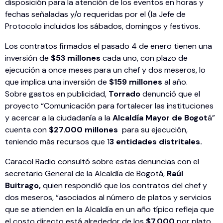
disposición para la atención de los eventos en horas y
fechas señaladas y/o requeridas por el (la Jefe de
Protocolo incluidos los sábados, domingos y festivos.
Los contratos firmados el pasado 4 de enero tienen una
inversión de
$53 millones
cada uno, con plazo de
ejecución a once meses para un chef y dos meseros, lo
que implica una inversión de
$159 millones
al año.
Sobre gastos en publicidad,
Torrado
denunció que el
proyecto “Comunicación para fortalecer las instituciones
y acercar a la ciudadanía a la
Alcaldía Mayor de Bogot
á”
cuenta con
$27.000 millones
para su ejecución,
teniendo más recursos que 1
3 entidades distritales.
Caracol Radio consultó sobre estas denuncias con el
secretario General de la Alcaldía de Bogotá,
Raúl
Buitrago,
quien respondió que los contratos del chef y
dos meseros, “asociados al número de platos y servicios
que se atienden en la Alcaldía en un año típico refleja que
el costo directo está alrededor de los
$7.000
por plato