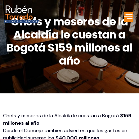
Chefs y meseros de la
Alcaldía le cuestan a
Bogotá $159 millones al
año
Chefs y meseros de la Alcaldía le cuestan a Bogotá
$159
millones al año
Desde el Concejo también advierten que los gastos en
publicidad superan los
$40.000 millones.